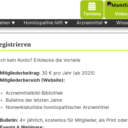
Termine
Video
tehen
Homöopathie hilft
Arzneimittel
Wiss
egistrieren
ch kein Konto? Entdecke die Vorteile
Mitgliederbeitrag:
30 € pro Jahr (ab 2025)
Mitgliederbereich (Website):
Arzneimittelbild-Bibliothek
Bulletins der letzten Jahre
Nomenklaturliste homöopathischer Arzneimittel
Bulletin:
4× jährlich, kostenlos für Mitglieder, als Print ode
Events & Webinare: