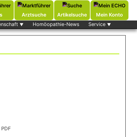
s
Arztsuche
Artikelsuche
Mein Konto
enschaft
Homöopathie-News
Service
r PDF