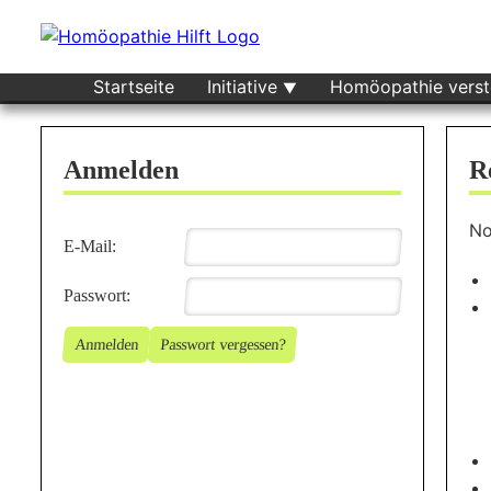
Startseite
Initiative
Homöopathie vers
Anmelden
R
No
E-Mail:
Passwort:
Anmelden
Passwort vergessen?